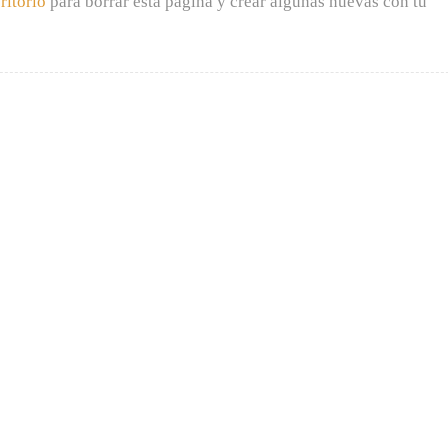
ritorio
para borrar esta página y crear algunas nuevas con tu