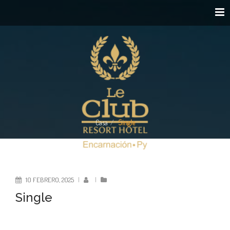
Casa
Single
10 FEBRERO, 2025
|
|
Single